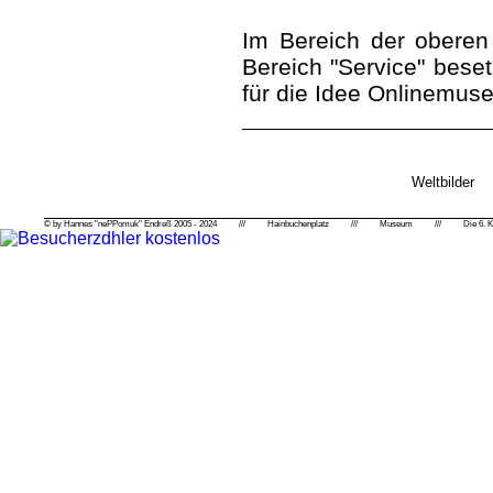
Im Bereich der oberen
Bereich "Service" beset
für die Idee Onlinemuse
Weltbilder
© by
Hannes "nePPomuk" Endreß
2005 - 2024 ///
Hainbuchenplatz
///
Museum
///
Die 6. 