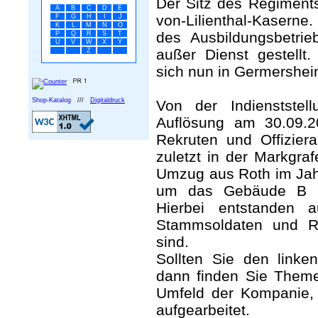
Der Sitz des Regiments
A
B
C
D
E
von-Lilienthal-Kaserne
F
G
H
I
J
K
L
M
N
O
des Ausbildungsbetri
P
Q
R
S
T
U
V
W
X
Y
außer Dienst gestellt.
Z
sich nun in Germershei
Shop-Katalog
///
Digitaldruck
Von der Indienststel
Auflösung am 30.09.2
Rekruten und Offiziera
zuletzt in der Markgra
Umzug aus Roth im Jah
um das Gebäude B 2.
Hierbei entstanden a
Stammsoldaten und Re
sind.
Sollten Sie den linken
dann finden Sie Theme
Umfeld der Kompanie, 
aufgearbeitet.