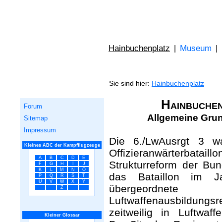
Hainbuchenplatz
Museum
|
|
Sie sind hier:
Hainbuchenplatz
Hainbuchen
Forum
Allgemeine Grun
Sitemap
Impressum
Die 6./LwAusrgt 3 w
Kleines ABC der Kampfflugzeuge
Offizieranwärterbatail
A
B
C
D
E
Strukturreform der B
F
G
H
I
J
K
L
M
N
O
das Bataillon im J
P
Q
R
S
T
U
V
W
X
Y
übergeordn
Z
Luftwaffenausbildungsr
zeitweilig in Luftwaf
Kleiner Glossar